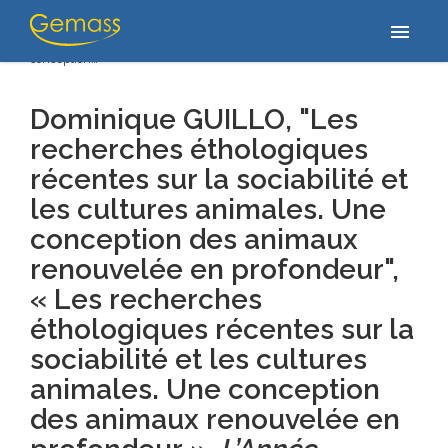
Accueil
/
Publications
/
Dominique GUILLO, "Les recherches
menu
éthologiques récentes sur la sociabilité et les cultures animales. Une
conception…
Dominique GUILLO, "Les
recherches éthologiques
récentes sur la sociabilité et
les cultures animales. Une
conception des animaux
renouvelée en profondeur",
« Les recherches
éthologiques récentes sur la
sociabilité et les cultures
animales. Une conception
des animaux renouvelée en