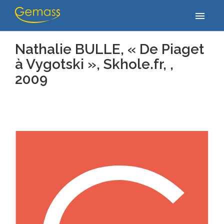
Accueil
/
Publications
/
Nathalie BULLE, « De Piaget à Vygotski »,
menu
Skhole.fr, , 2009
Nathalie BULLE, « De Piaget
à Vygotski », Skhole.fr, ,
2009