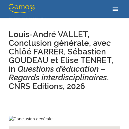
Accueil
/
Publications
/
Louis-André VALLET, Conclusion générale,
menu
avec Chlöé FARRER, Sébastien GOUDEAU et Elise TENRET, in
Questions d’éducation…
Louis-André VALLET,
Conclusion générale,
avec
Chlöé FARRER, Sébastien
GOUDEAU et Elise TENRET,
in
Questions d’éducation –
Regards interdisciplinaires
,
CNRS Editions
, 2026