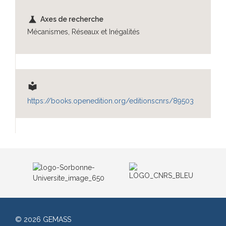
science
Axes de recherche
Mécanismes, Réseaux et Inégalités
local_library
https://books.openedition.org/editionscnrs/89503
© 2026 GEMASS