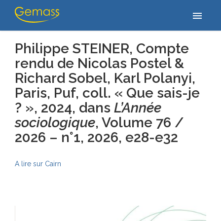
Accueil
/
Publications
/
Philippe STEINER, Compte rendu de Nicolas
menu
Postel & Richard Sobel, Karl Polanyi, Paris, Puf, coll.…
Philippe STEINER, Compte
rendu de Nicolas Postel &
Richard Sobel, Karl Polanyi,
Paris, Puf, coll. « Que sais-je
? », 2024,
dans
L’Année
sociologique
, Volume 76 /
2026 – n°1
, 2026, e28-e32
A lire sur Cairn