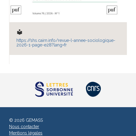
local_library
https://shs.cairn.info/revue-l-annee-sociologique-
2026-1-page-e28?lang=fr
© 2026 GEMASS
Nous contacter
Mentions légales