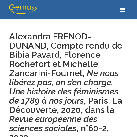
Accueil
/
Publications
/
Alexandra FRENOD-DUNAND, Compte rendu
menu
de Bibia Pavard, Florence Rochefort et Michelle Zancarini-Fournel,
Ne nous libérez…
Alexandra FRENOD-
DUNAND, Compte rendu de
Bibia Pavard, Florence
Rochefort et Michelle
Zancarini-Fournel,
Ne nous
libérez pas, on s’en charge.
Une histoire des féminismes
de 1789 à nos jours
, Paris, La
Découverte, 2020,
dans la
Revue européenne des
sciences sociales
, n°60-2
,