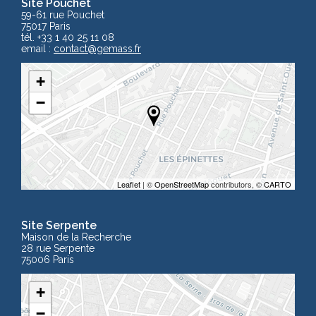
Site Pouchet
59-61 rue Pouchet
75017 Paris
tél. +33 1 40 25 11 08
email :
contact
@gemass.fr
+
−
Leaflet
| ©
OpenStreetMap
contributors, ©
CARTO
Site Serpente
Maison de la Recherche
28 rue Serpente
75006 Paris
+
−