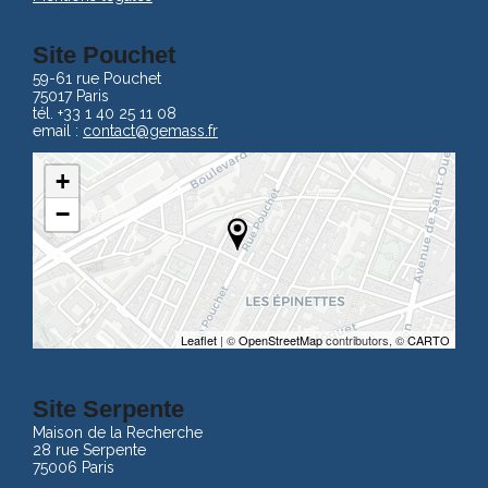
Site Pouchet
59-61 rue Pouchet
75017 Paris
tél. +33 1 40 25 11 08
email :
contact
@gemass.fr
+
−
Leaflet
| ©
OpenStreetMap
contributors, ©
CARTO
Site Serpente
Maison de la Recherche
28 rue Serpente
75006 Paris