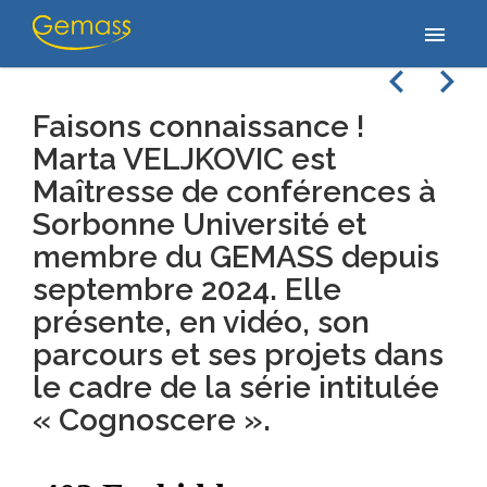
Accueil
/
Vidéos
/
Faisons connaissance ! Marta VELJKOVIC est
menu
Maîtresse de conférences à Sorbonne Université et membre du…
navigate_before
navigate_next
Faisons connaissance !
Marta VELJKOVIC est
Maîtresse de conférences à
Sorbonne Université et
membre du GEMASS depuis
septembre 2024. Elle
présente, en vidéo, son
parcours et ses projets dans
le cadre de la série intitulée
« Cognoscere ».