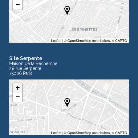
−
Leaflet
| ©
OpenStreetMap
contributors, ©
CARTO
Site Serpente
Maison de la Recherche
28 rue Serpente
75006 Paris
+
−
Leaflet
| ©
OpenStreetMap
contributors, ©
CARTO