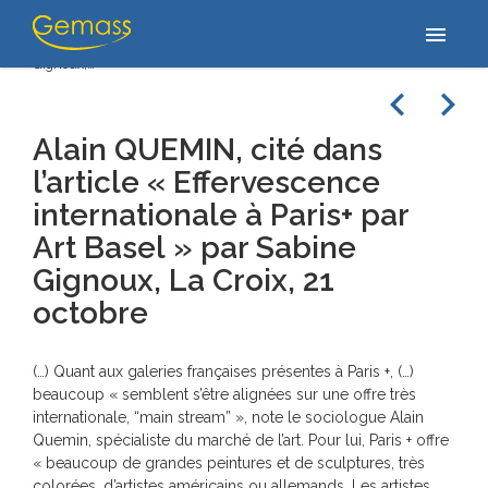
Accueil
/
Revue de presse
/
Alain QUEMIN, cité dans l’article
menu
« Effervescence internationale à Paris+ par Art Basel » par Sabine
Gignoux,…
navigate_before
navigate_next
Alain QUEMIN, cité dans
l’article « Effervescence
internationale à Paris+ par
Art Basel » par Sabine
Gignoux, La Croix, 21
octobre
(…) Quant aux galeries françaises présentes à Paris +, (…)
beaucoup « semblent s’être alignées sur une offre très
internationale, “main stream” », note le sociologue Alain
Quemin, spécialiste du marché de l’art. Pour lui, Paris + offre
« beaucoup de grandes peintures et de sculptures, très
colorées, d’artistes américains ou allemands. Les artistes