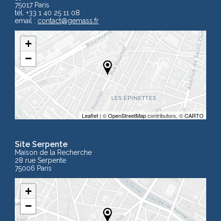
75017 Paris
tél. +33 1 40 25 11 08
email :
contact
@gemass.fr
+
−
Leaflet
| ©
OpenStreetMap
contributors, ©
CARTO
Site Serpente
Maison de la Recherche
28 rue Serpente
75006 Paris
+
−