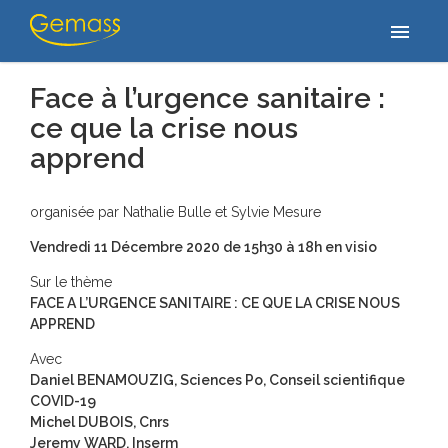
Accueil
/
Activités scientifiques
/
Face à l’urgence sanitaire : ce que
menu
la crise nous apprend
Face à l’urgence sanitaire :
ce que la crise nous
apprend
organisée par Nathalie Bulle et Sylvie Mesure
Vendredi 11 Décembre 2020 de 15h30 à 18h en visio
Sur le thème
FACE A L’URGENCE SANITAIRE : CE QUE LA CRISE NOUS
APPREND
Avec
Daniel BENAMOUZIG, Sciences Po, Conseil scientifique
COVID-19
Michel DUBOIS, Cnrs
Jeremy WARD, Inserm