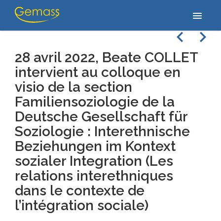
Accueil
/
Actualités
/
28 avril 2022, Beate COLLET intervient au
menu
colloque en visio de la section Familiensoziologie de…
navigate_before
navigate_next
28 avril 2022, Beate COLLET
intervient au colloque en
visio de la section
Familiensoziologie de la
Deutsche Gesellschaft für
Soziologie : Interethnische
Beziehungen im Kontext
sozialer Integration (Les
relations interethniques
dans le contexte de
l’intégration sociale)