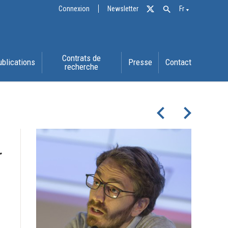
Connexion
Newsletter
Fr
Contrats de
ublications
Presse
Contact
recherche
navigate_before
navigate_next
r