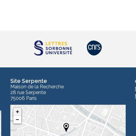
Site Serpente
Maison de la Recherche
28 rue Serpente
75006 Paris
+
−