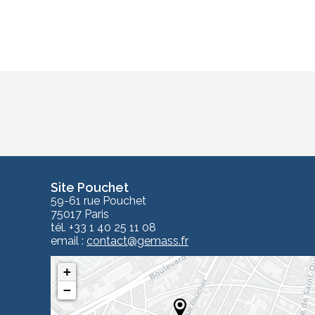
Site Pouchet
59-61 rue Pouchet
75017 Paris
tél. +33 1 40 25 11 08
email :
contact
@gemass.fr
+
−