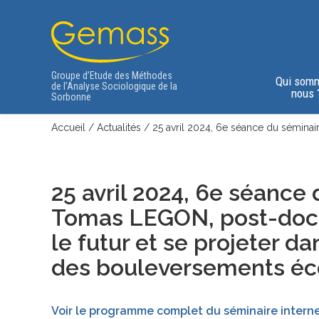
Groupe d’Etude des Méthodes
Qui som
de l’Analyse Sociologique de la
nous 
Sorbonne
Accueil
/
Actualités
/
25 avril 2024, 6e séance du sémina
25 avril 2024, 6e séance
Tomas LEGON, post-doct
le futur et se projeter d
des bouleversements éc
Voir le programme complet du séminaire intern