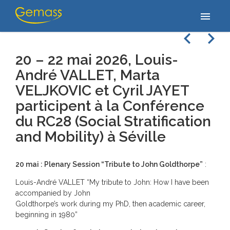
Accueil
/
Actualités
/
20 – 22 mai 2026, Louis-André VALLET, Marta
menu
VELJKOVIC et Cyril JAYET participent à la…
navigate_before
navigate_next
20 – 22 mai 2026, Louis-
André VALLET, Marta
VELJKOVIC et Cyril JAYET
participent à la Conférence
du RC28 (Social Stratification
and Mobility) à Séville
20 mai : Plenary Session “Tribute to John Goldthorpe”
:
Louis-André VALLET “My tribute to John: How I have been
accompanied by John
Goldthorpe’s work during my PhD, then academic career,
beginning in 1980”