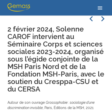
Accueil
/
Actualités
/
2 février 2024, Solenne CAROF intervient au
menu
Séminaire Corps et sciences sociales 2023-2024, organisé sous…
navigate_before
navigate_next
2 février 2024, Solenne
CAROF intervient au
Séminaire Corps et sciences
sociales 2023-2024, organisé
sous l’égide conjointe de la
MSH Paris Nord et de la
Fondation MSH-Paris, avec le
soutien du Cresppa-CSU et
du CERSA
Autour de son ouvrage
Grossophobie : sociologie d’une
discrimination invisible
, Paris, Éditions de la MSH, 2021