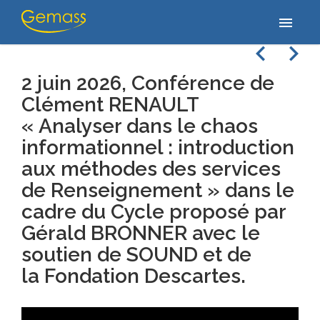
Accueil
/
Vidéos
/
2 juin 2026, Conférence de Clément RENAULT
menu
« Analyser dans le chaos informationnel : introduction aux…
navigate_before
navigate_next
2 juin 2026, Conférence de
Clément RENAULT
« Analyser dans le chaos
informationnel : introduction
aux méthodes des services
de Renseignement » dans le
cadre du Cycle proposé par
Gérald BRONNER avec le
soutien de SOUND et de
la Fondation Descartes.