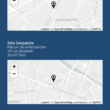
−
Leaflet
| ©
OpenStreetMap
contributors, ©
CARTO
Site Serpente
Maison de la Recherche
28 rue Serpente
75006 Paris
+
−
Leaflet
| ©
OpenStreetMap
contributors, ©
CARTO