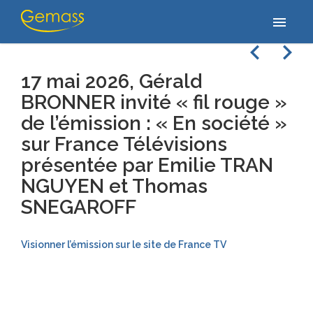
Accueil
/
Vidéos
/
17 mai 2026, Gérald BRONNER invité « fil rouge »
menu
de l’émission : « En société » sur France…
navigate_before
navigate_next
17 mai 2026, Gérald
BRONNER invité « fil rouge »
de l’émission : « En société »
sur France Télévisions
présentée par Emilie TRAN
NGUYEN et Thomas
SNEGAROFF
Visionner l’émission sur le site de France TV