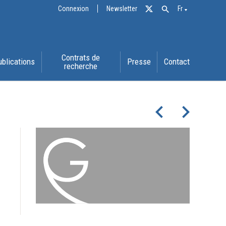
Connexion
Newsletter
Fr
Contrats de
ublications
Presse
Contact
recherche
navigate_before
navigate_next
e