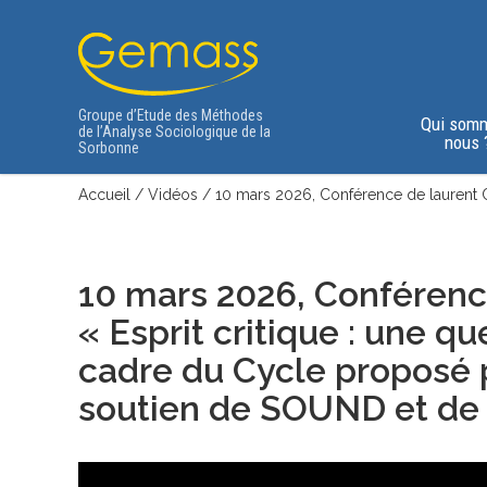
Groupe d’Etude des Méthodes
Qui som
de l’Analyse Sociologique de la
nous 
Sorbonne
Accueil
/
Vidéos
/
10 mars 2026, Conférence de laurent C
10 mars 2026, Conféren
« Esprit critique : une q
cadre du Cycle proposé
soutien de SOUND et de 