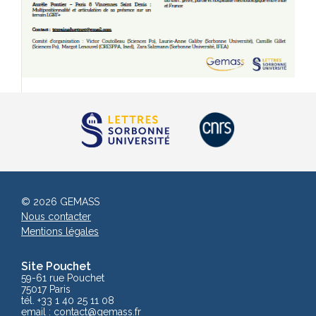
© 2026 GEMASS
Nous contacter
Mentions légales
Site Pouchet
59-61 rue Pouchet
75017 Paris
tél. +33 1 40 25 11 08
email :
contact
@gemass.fr