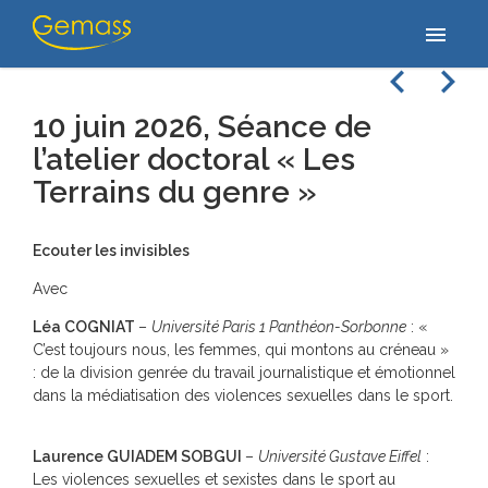
Accueil
/
Actualités
/
10 juin 2026, Séance de l’atelier doctoral « Les
menu
Terrains du genre »
navigate_before
navigate_next
10 juin 2026, Séance de
l’atelier doctoral « Les
Terrains du genre »
Ecouter les invisibles
Avec
Léa COGNIAT
–
Université Paris 1 Panthéon-Sorbonne
: «
C’est toujours nous, les femmes, qui montons au créneau »
: de la division genrée du travail journalistique et émotionnel
dans la médiatisation des violences sexuelles dans le sport.
Laurence GUIADEM SOBGUI
–
Université Gustave Eiffel
:
Les violences sexuelles et sexistes dans le sport au