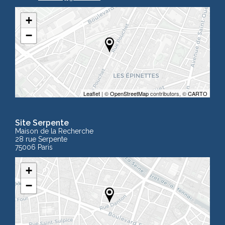
+
−
Leaflet
| ©
OpenStreetMap
contributors, ©
CARTO
Site Serpente
Maison de la Recherche
28 rue Serpente
75006 Paris
+
−