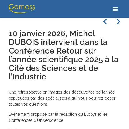
Accueil
/
Actualités
/
10 janvier 2026, Michel DUBOIS intervient
menu
dans la Conférence Retour sur l’année scientifique 2025 à…
navigate_before
navigate_next
10 janvier 2026, Michel
DUBOIS intervient dans la
Conférence Retour sur
l’année scientifique 2025 à la
Cité des Sciences et de
l’Industrie
Une rétrospective en images des découvertes de l’année,
expliquées par des spécialistes à qui vous pourrez poser
toutes vos questions.
Evénement proposé par la rédaction du Blob.fr et les
Conférences d’Universcience