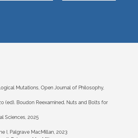
logical Mutations,
Open Journal of Philosophy,
zo (ed). Boudon Reexamined. Nuts and Bolts for
al Sciences
, 2025
e I,
Palgrave MacMillan
, 2023