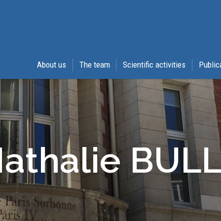
About us
The team
Scientific activities
Public
athalie BUL