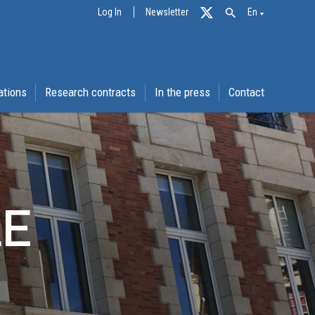
Log In
Newsletter
En
ations
Research contracts
In the press
Contact
LE