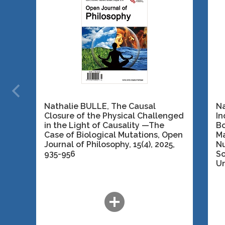
Nathalie BULLE, The Causal
Na
Closure of the Physical Challenged
In
in the Light of Causality —The
Bo
Case of Biological Mutations,
Open
Ma
Journal of Philosophy, 15(4)
, 2025,
Nu
935-956
So
Un
add_circle