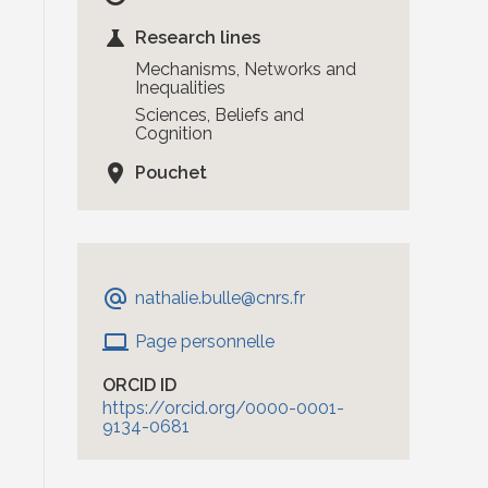
science
Research lines
Mechanisms, Networks and
Inequalities
Sciences, Beliefs and
Cognition
location_on
Pouchet
alternate_email
nathalie.bulle
@cnrs.fr
laptop
Page personnelle
ORCID ID
https://orcid.org/0000-0001-
9134-0681