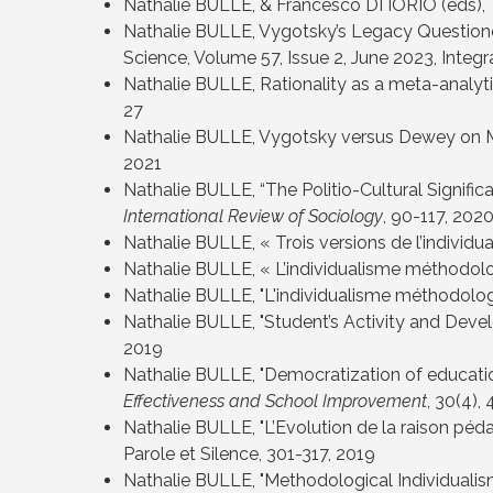
Nathalie BULLE, & Francesco DI IORIO (eds),
Nathalie BULLE, Vygotsky’s Legacy Questioned:
Science, Volume 57, Issue 2, June 2023,
Integr
Nathalie BULLE, Rationality as a meta-analyt
27
Nathalie BULLE, Vygotsky versus Dewey on 
2021
Nathalie BULLE, “The Politio-Cultural Signif
International Review of Sociology
, 90-117
, 202
Nathalie BULLE, « Trois versions de l’individ
Nathalie BULLE, « L’individualisme méthodolo
Nathalie BULLE, "L'individualisme méthodolog
Nathalie BULLE, "Student’s Activity and Deve
2019
Nathalie BULLE, "Democratization of education
Effectiveness and School Improvement
, 30(4),
Nathalie BULLE, "L’Evolution de la raison péd
Parole et Silence, 301-317
, 2019
Nathalie BULLE, "Methodological Individualism