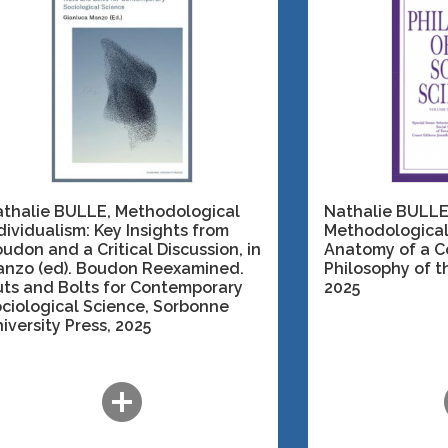
thalie BULLE, Methodological
Nathalie BULLE
dividualism: Key Insights from
Methodological
udon and a Critical Discussion,
in
Anatomy of a C
nzo (ed). Boudon Reexamined.
Philosophy of t
ts and Bolts for Contemporary
2025
ciological Science, Sorbonne
iversity Press
, 2025
add_circle
a