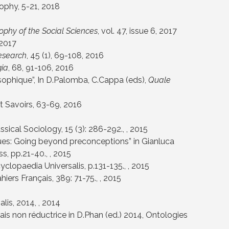
ophy, 5-21
, 2018
ophy of the Social Sciences
, vol. 47, issue 6
, 2017
 2017
esearch
, 45 (1), 69-108
, 2016
gia
, 68, 91-106
, 2016
sophique”,
In D.Palomba, C.Cappa (eds),
Quale
t Savoirs, 63-69
, 2016
ical Sociology, 15 (3): 286-292., , 2015
sues: Going beyond preconceptions” in Gianluca
, pp.21-40., , 2015
clopaedia Universalis, p.131-135., , 2015
iers Français, 389: 71-75., , 2015
is, 2014, , 2014
ais non réductrice in D.Phan (ed.) 2014, Ontologies