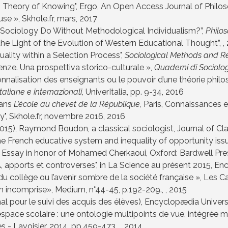
 Theory of Knowing",
Ergo, An Open Access Journal of Philos
use »,
Skhole.fr, mars
, 2017
 Sociology Do Without Methodological Individualism?”,
Philos
the Light of the Evolution of Western Educational Thought”, ,
lity within a Selection Process",
Sociological Methods and R
enze. Una prospettiva storico-culturale »,
Quaderni di Sociolo
alisation des enseignants ou le pouvoir d’une théorie philo
taliane e internazionali
, UniverItalia, pp. 9-34
, 2016
ans
L’école au chevet de la République,
Paris, Connaissances e
y",
Skhole.fr, novembre 2016
, 2016
15), Raymond Boudon, a classical sociologist, Journal of Class
he French educative system and inequality of opportunity is
ssay in honor of Mohamed Cherkaoui, Oxford: Bardwell Press
 apports et controverses", in La Science au présent 2015, Ency
 collège ou l’avenir sombre de la société française », Les Cah
n incomprise», Medium, n°44-45, p.192-209., , 2015
 pour le suivi des acquis des élèves), Encyclopædia Universal
espace scolaire : une ontologie multipoints de vue, intégrée m
 - Lavoisier, 2014, pp.459-473., , 2014