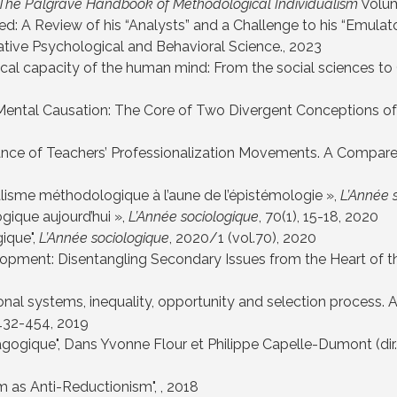
The Palgrave Handbook of Methodological Individualism
Volum
 A Review of his “Analysts” and a Challenge to his “Emulator
ative Psychological and Behavioral Science.
, 2023
ical capacity of the human mind: From the social sciences to
Mental Causation: The Core of Two Divergent Conceptions 
icance of Teachers’ Professionalization Movements. A Compare
0
ualisme méthodologique à l’aune de l’épistémologie »,
L’Année 
gique aujourd’hui »,
L’Année sociologique
, 70(1), 15-18
, 2020
ique",
L’Année sociologique
, 2020/1 (vol.70)
, 2020
lopment: Disentangling Secondary Issues from the Heart of th
al systems, inequality, opportunity and selection process. A
 432-454
, 2019
agogique",
Dans Yvonne Flour et Philippe Capelle-Dumont (dir.
 as Anti-Reductionism", , 2018