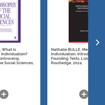
, What Is
Nathalie BULLE, Methodolog
 Individualism?
Individualism. Introduction a
ontroversy,
Founding Texts,
London:
he Social Sciences
,
Routledge
, 2024
dd_circle
add_circle