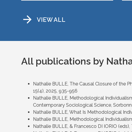
arrow_forward
VIEW ALL
All publications by Nath
Nathalie BULLE, The Causal Closure of the Ph
15(4)
, 2025, 935-956
Nathalie BULLE, Methodological Individualism
Contemporary Sociological Science, Sorbonne
Nathalie BULLE, What Is Methodological Indi
Nathalie BULLE, Methodological Individualism
Nathalie BULLE, & Francesco DI IORIO (eds),