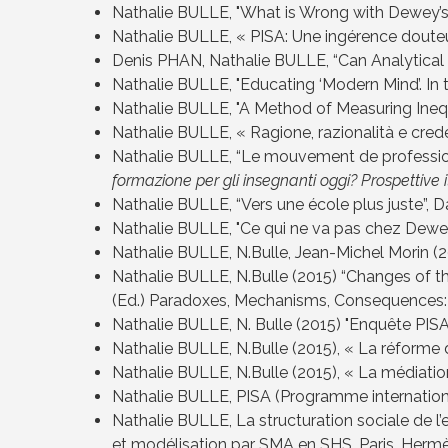
Nathalie BULLE, "What is Wrong with Dewey’s
Nathalie BULLE, « PISA: Une ingérence doute
Denis PHAN, Nathalie BULLE, “Can Analytical
Nathalie BULLE, "Educating ‘Modern Mind’. In 
Nathalie BULLE, "A Method of Measuring Inequa
Nathalie BULLE, « Ragione, razionalità e cred
Nathalie BULLE, “Le mouvement de professionn
formazione per gli insegnanti oggi? Prospettive i
Nathalie BULLE, “Vers une école plus juste”,
D
Nathalie BULLE, "Ce qui ne va pas chez Dewe
Nathalie BULLE, N.Bulle, Jean-Michel Morin (20
Nathalie BULLE, N.Bulle (2015) “Changes of t
(Ed.) Paradoxes, Mechanisms, Consequences: E
Nathalie BULLE, N. Bulle (2015) "Enquête PISA,
Nathalie BULLE, N.Bulle (2015), « La réforme du
Nathalie BULLE, N.Bulle (2015), « La médiatio
Nathalie BULLE, PISA (Programme international
Nathalie BULLE, La structuration sociale de l’
et modélisation par SMA en SHS, Paris, Hermès