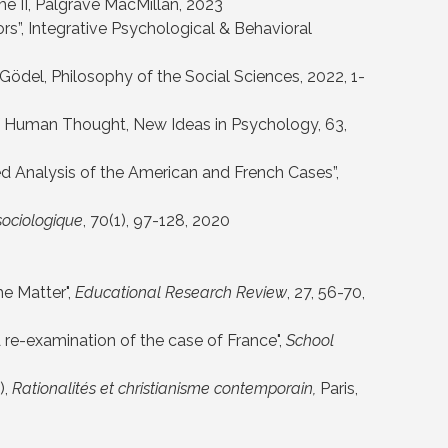
e II,
Palgrave MacMillan
, 2023
s”, Integrative Psychological & Behavioral
 Gödel,
Philosophy of the Social Sciences
, 2022, 1-
of Human Thought,
New Ideas in Psychology, 63
,
d Analysis of the American and French Cases”,
sociologique
, 70(1), 97-128
, 2020
e Matter",
Educational Research Review
, 27, 56-70
,
 re-examination of the case of France",
School
),
Rationalités et christianisme contemporain,
Paris,