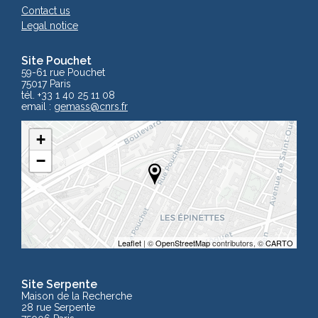
Contact us
Legal notice
Site Pouchet
59-61 rue Pouchet
75017 Paris
tél. +33 1 40 25 11 08
email :
gemass
@cnrs.fr
+
−
Leaflet
| ©
OpenStreetMap
contributors, ©
CARTO
Site Serpente
Maison de la Recherche
28 rue Serpente