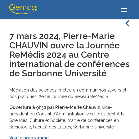
Home
/
/
7 mars 2024, Pierre-Marie CHAUVIN ouvre la Journée
menu
ReMédis 2024 au Centre international de conférences…
navigate_before
7 mars 2024, Pierre-Marie
CHAUVIN ouvre la Journée
ReMédis 2024 au Centre
international de conférences
de Sorbonne Université
Médiation des sciences: mettre en commun nos savoirs et
nos pratiques. 2ème journée du Réseau ReMédiS
Ouverture à 9h30 par Pierre-Marie Chauvin,
vice-
président du Conseil d’Administration, vice-président Arts,
Sciences, Culture et Société, maître de conférences en
Sociologie, Faculté des Lettres, Sorbonne Université
Voir le programme