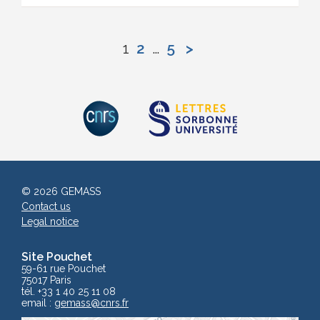
1
2
…
5
>
© 2026 GEMASS
Contact us
Legal notice
Site Pouchet
59-61 rue Pouchet
75017 Paris
tél. +33 1 40 25 11 08
email :
gemass
@cnrs.fr