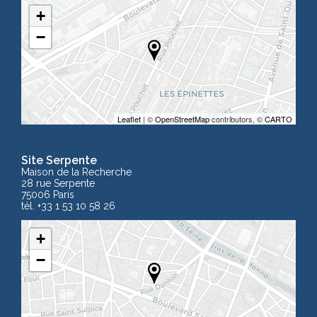
+
−
Leaflet
| ©
OpenStreetMap
contributors, ©
CARTO
Site Serpente
Maison de la Recherche
28 rue Serpente
75006 Paris
tél. +33 1 53 10 58 26
+
−