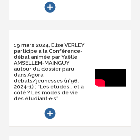
add_circle
19 mars 2024, Elise VERLEY
participe à la Conférence-
débat animée par Yaëlle
AMSELLEM-MAINGUY,
autour du dossier paru
dans Agora
débats/jeunesses (n°96,
2024-1) : “Les études… et à
côté ? Les modes de vie
des étudiant·e·s”
add_circle