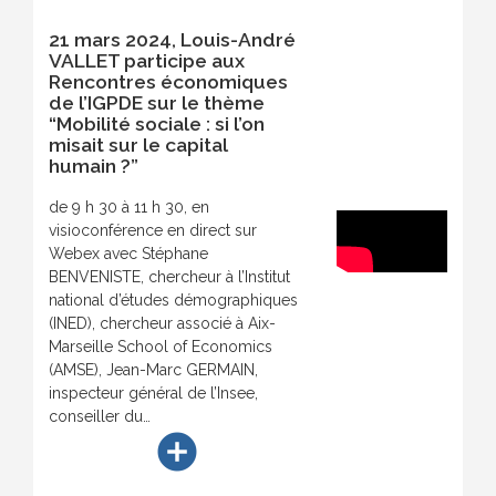
21 mars 2024, Louis-André
VALLET participe aux
Rencontres économiques
de l’IGPDE sur le thème
“Mobilité sociale : si l’on
misait sur le capital
humain ?”
de 9 h 30 à 11 h 30, en
visioconférence en direct sur
Webex avec Stéphane
BENVENISTE, chercheur à l’Institut
national d’études démographiques
(INED), chercheur associé à Aix-
Marseille School of Economics
(AMSE), Jean-Marc GERMAIN,
inspecteur général de l’Insee,
conseiller du…
add_circle