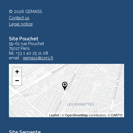
© 2026 GEMASS
Contact us
Legal notice
Site Pouchet
59-61 rue Pouchet
75017 Paris
tél. +33 1 40 25 11 08
email :
gemass
@cnrs.fr
+
−
Leaflet
| ©
OpenStreetMap
contributors, ©
CARTO
Site Serpente