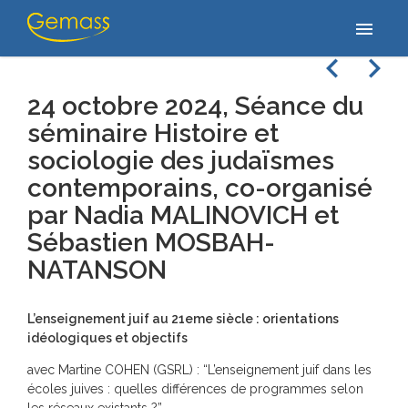
Home
/
/
24 octobre 2024, Séance du séminaire Histoire et sociologie
menu
des judaïsmes contemporains, co-organisé par Nadia…
navigate_before
navigate_next
24 octobre 2024, Séance du
séminaire Histoire et
sociologie des judaïsmes
contemporains, co-organisé
par Nadia MALINOVICH et
Sébastien MOSBAH-
NATANSON
L’enseignement juif au 21eme siècle : orientations
idéologiques et objectifs
avec Martine COHEN (GSRL) : “L’enseignement juif dans les
écoles juives : quelles différences de programmes selon