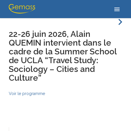
Home
/
/
22-26 juin 2026, Alain QUEMIN intervient dans le cadre de
menu
la Summer School de UCLA…
navigate_next
22-26 juin 2026, Alain
QUEMIN intervient dans le
cadre de la Summer School
de UCLA “Travel Study:
Sociology – Cities and
Culture”
Voir le programme