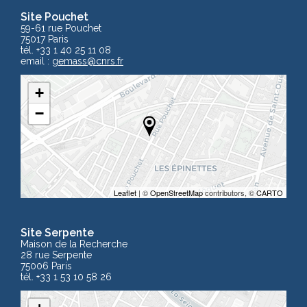
Site Pouchet
59-61 rue Pouchet
75017 Paris
tél. +33 1 40 25 11 08
email :
gemass
@cnrs.fr
+
−
Leaflet
| ©
OpenStreetMap
contributors, ©
CARTO
Site Serpente
Maison de la Recherche
28 rue Serpente
75006 Paris
tél. +33 1 53 10 58 26