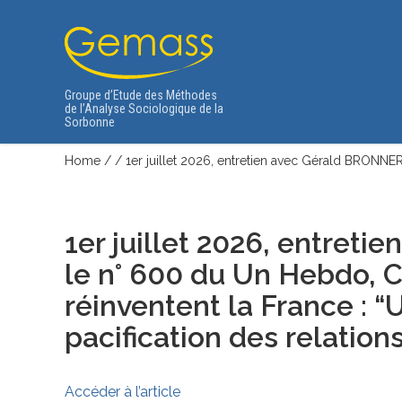
Groupe d’Etude des Méthodes
de l’Analyse Sociologique de la
Sorbonne
Home
/
/
1er juillet 2026, entretien avec Gérald BRON
1er juillet 2026, entret
le n° 600 du Un Hebdo, 
réinventent la France : “
pacification des relation
Accéder à l’article