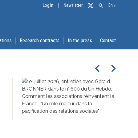
Log In
Newsletter
En
ations
Research contracts
In the press
Contact
navigate_before
navigate_next