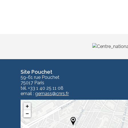
Site Pouchet
59-61 rue Pouchet
75017 Paris
tél. +33 1 40 25 11 08
email :
gemass
@cnrs.fr
+
−