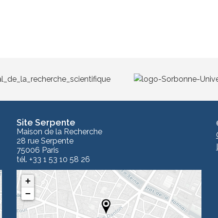
Site Serpente
Maison de la Recherche
28 rue Serpente
75006 Paris
tél. +33 1 53 10 58 26
+
−