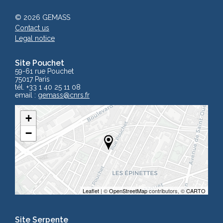
© 2026 GEMASS
Contact us
Legal notice
Site Pouchet
59-61 rue Pouchet
75017 Paris
tél. +33 1 40 25 11 08
email :
gemass
@cnrs.fr
+
−
Leaflet
| ©
OpenStreetMap
contributors, ©
CARTO
Site Serpente