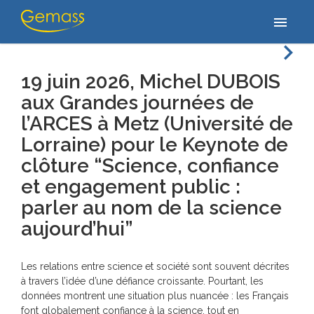
Home
/
/
19 juin 2026, Michel DUBOIS aux Grandes journées de
menu
l’ARCES à Metz (Université de Lorraine)…
navigate_next
19 juin 2026, Michel DUBOIS
aux Grandes journées de
l’ARCES à Metz (Université de
Lorraine) pour le Keynote de
clôture “Science, confiance
et engagement public :
parler au nom de la science
aujourd’hui”
Les relations entre science et société sont souvent décrites
à travers l’idée d’une défiance croissante. Pourtant, les
données montrent une situation plus nuancée : les Français
font globalement confiance à la science, tout en