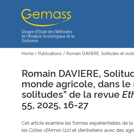
Groupe d’Etude des Méthodes
de l’Analyse Sociologique de la
Sorbonne
Home
/
Publications
/
Romain DAVIERE, Solitudes et viol
Romain DAVIERE, Solitud
monde agricole,
dans le
solitudes” de la revue
Et
55
, 2025, 16-27
Cet article examine les formes expérientielles de la
les Côtes-d’Armor (22) et d’entretiens avec des agri