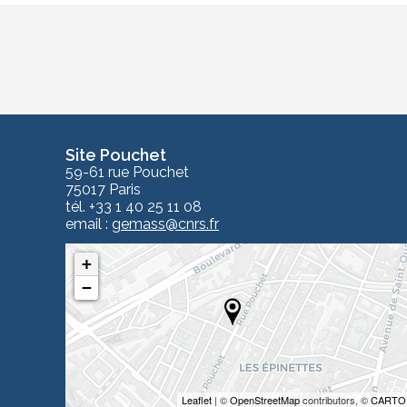
Site Pouchet
59-61 rue Pouchet
75017 Paris
tél. +33 1 40 25 11 08
email :
gemass
@cnrs.fr
+
−
Leaflet
| ©
OpenStreetMap
contributors, ©
CARTO