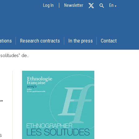
Log In
Newsletter
En
ations
Research contracts
In the press
Contact
solitudes” de…
.
s