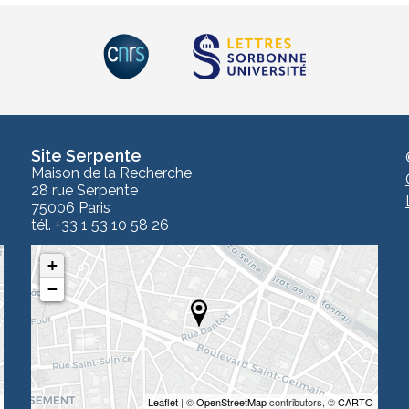
Site Serpente
Maison de la Recherche
28 rue Serpente
75006 Paris
tél. +33 1 53 10 58 26
+
−
Leaflet
| ©
OpenStreetMap
contributors, ©
CARTO