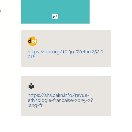
e
https://doi.org/10.3917/ethn.252.0
016
local_library
https://shs.cairn.info/revue-
ethnologie-francaise-2025-2?
lang=fr