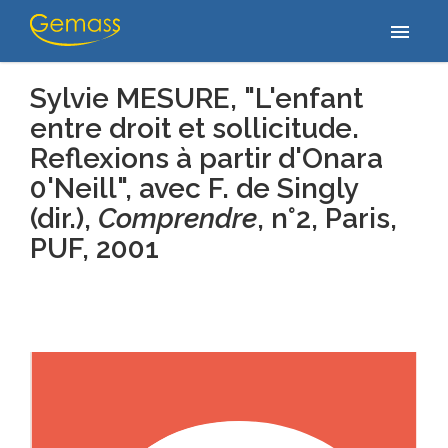
Home
/
Publications
/
Sylvie MESURE, "L'enfant entre droit et
menu
sollicitude. Reflexions à partir d'Onara 0'Neill", avec F. de…
Sylvie MESURE, "L'enfant
entre droit et sollicitude.
Reflexions à partir d'Onara
0'Neill",
avec F. de Singly
(dir.),
Comprendre
, n°2, Paris,
PUF
, 2001