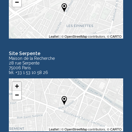
−
Leaflet
| ©
OpenStreetMap
contributors, ©
CARTO
Site Serpente
Maison de la Recherche
28 rue Serpente
75006 Paris
tél. +33 1 53 10 58 26
+
−
Leaflet
| ©
OpenStreetMap
contributors, ©
CARTO