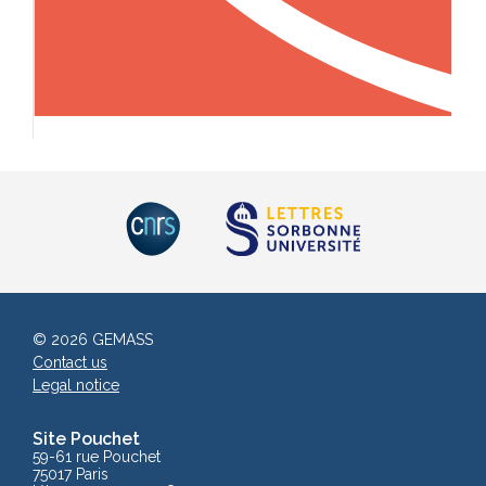
© 2026 GEMASS
Contact us
Legal notice
Site Pouchet
59-61 rue Pouchet
75017 Paris