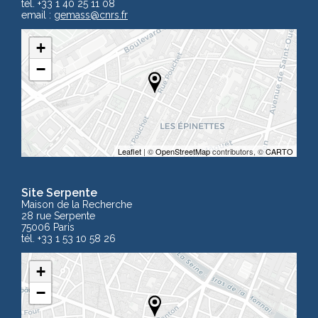
tél. +33 1 40 25 11 08
email :
gemass
@cnrs.fr
+
−
Leaflet
| ©
OpenStreetMap
contributors, ©
CARTO
Site Serpente
Maison de la Recherche
28 rue Serpente
75006 Paris
tél. +33 1 53 10 58 26
+
−