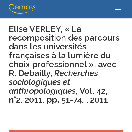
Home
/
Publications
/
Elise VERLEY, « La recomposition des parcours
menu
dans les universités françaises à la lumière du…
Elise VERLEY, « La
recomposition des parcours
dans les universités
françaises à la lumière du
choix professionnel », avec
R. Debailly,
Recherches
sociologiques et
anthropologiques
, Vol. 42,
n°2, 2011, pp. 51-74, , 2011