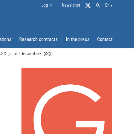
Log In
Newsletter
En
ations
Research contracts
In the press
Contact
XXX, juillet-décembre 1989,…