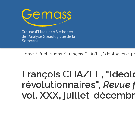
Groupe d’Etude des Méthodes
de l’Analyse Sociologique de la
Sorbonne
Home
/
Publications
/
François CHAZEL, "Idéologies et pr
François CHAZEL, "Idéol
révolutionnaires",
Revue f
vol. XXX, juillet-décembr