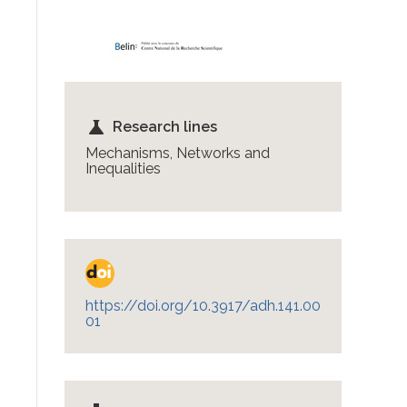
science
Research lines
Mechanisms, Networks and
Inequalities
https://doi.org/10.3917/adh.141.00
01