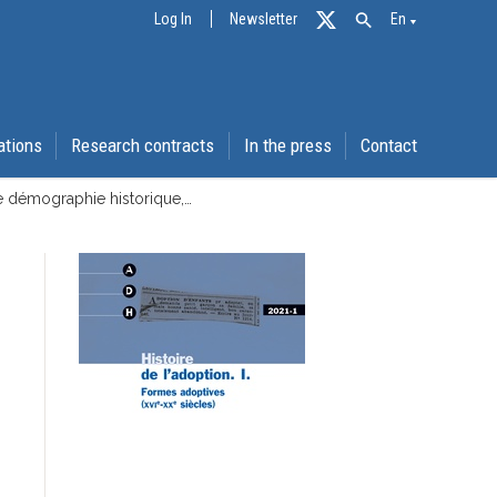
Log In
Newsletter
En
ations
Research contracts
In the press
Contact
de démographie historique,…