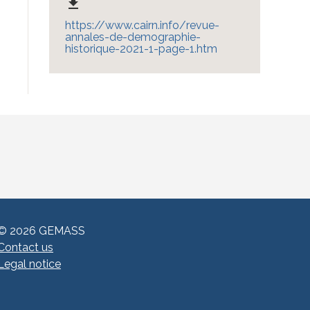
file_download
https://www.cairn.info/revue-
annales-de-demographie-
historique-2021-1-page-1.htm
© 2026 GEMASS
Contact us
Legal notice