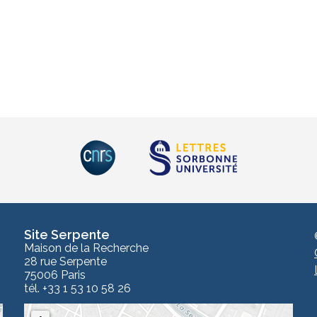
Site Serpente
Maison de la Recherche
28 rue Serpente
75006 Paris
tél. +33 1 53 10 58 26