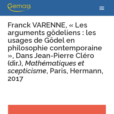
Home
/
Publications
/
Franck VARENNE, « Les arguments gödeliens
menu
: les usages de Gödel en philosophie contemporaine »,…
Franck VARENNE, « Les
arguments gödeliens : les
usages de Gödel en
philosophie contemporaine
»,
Dans Jean-Pierre Cléro
(dir.),
Mathématiques et
scepticisme
, Paris, Hermann
,
2017