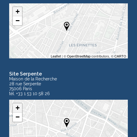
+
−
Leaflet
| ©
OpenStreetMap
contributors, ©
CARTO
Site Serpente
Maison de la Recherche
28 rue Serpente
75006 Paris
tél. +33 1 53 10 58 26
+
−