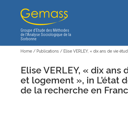
Groupe d’Etude des Méthodes
de l’Analyse Sociologique de la
Sorbonne
Home
/
Publications
/
Elise VERLEY, « dix ans de vie étud
Elise VERLEY, « dix ans d
et logement », in L’état 
de la recherche en France