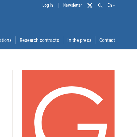
Log In
Newsletter
En
ations
Research contracts
In the press
Contact