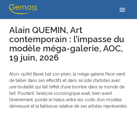
Home
/
Publications
/
Alain QUEMIN, Art contemporain : l’impasse du
menu
modèle méga-galerie, AOC, 19 juin, 2026
Alain QUEMIN, Art
contemporain : l’impasse du
modèle méga-galerie,
AOC,
19 juin
, 2026
Alors qu’Art Basel bat son plein, la méga-galerie Pace vient
de tailler dans ses effectifs et dans sa liste d’artistes avec
une brutalité qui fait l’effet d’une bombe dans le monde de
l’art. Pourtant, l’analyse sociologique avait, bien avant
l’événement, pointé le hiatus entre les coûts d’un modèle
démesuré et la faiblesse relative de ses artistes représentés.