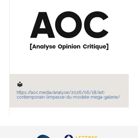
local_library
https://aoc.media/analyse/2026/06/18/art-
contemporain-limpasse-du-modele-mega-galerie/